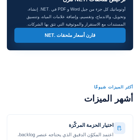
أوتوماتيك كل جزء من جيل Word و PDF في .NET. إنشاء،
وتحويل، والاندماج، وتقسيم، وإضافة علامات المياه، وتنسيق
المستندات مع الاستقرار والموثوقية التي تثق بها الشركات.
قارن أسعار ملحقات .NET
أكثر الميزات شيوعًا
أشهر الميزات
اختيار الحزمة المركّزة
اعتمد المكوّن الدقيق الذي يحتاجه عنصر backlog،