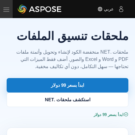
عربي
تبديل
التنقل
ملحقات تنسيق الملفات
ملحقات .NET منخفضة الكود لإنشاء وتحويل وأتمتة ملفات
PDF و Word و Excel والصور. أضف فقط الميزات التي
تحتاجها — سهل التكامل، دون أي تكاليف مخفية.
ابدأ بسعر 99 دولار
استكشف ملحقات .NET
ابدأ بسعر 99 دولار