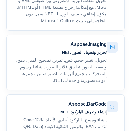
تحويل ملفات البريد الإلكتروني بين صيغتي EML و
MSG، مع إمكانية إخراج بصيغة HTML أو MHTML.
مكوّن إضافي خفيف الوزن لـ .NET يعمل دون
الحاجة إلى تثبيت Microsoft Outlook.
Aspose.Imaging
تحرير وتحويل الصور .NET
تحويل، تغيير حجم، قص، تدوير، تصحيح الميل، دمج،
وضغط الصور، تطبيق فلاتر الصور، إنشاء الرسوم
المتحركة، وتجميع ألبومات الصور ضمن مجموعة
أدوات تصويرية واحدة لـ .NET.
Aspose.BarCode
إنشاء وتعرف الباركود .NET
إنشاء ومسح الباركود أحادي الأبعاد (Code 128،
EAN، UPC) والرموز الثنائية الأبعاد (QR، Data