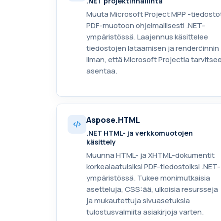
.NET projektinhallinta
Muuta Microsoft Project MPP -tiedosto
PDF-muotoon ohjelmallisesti .NET-
ympäristössä. Laajennus käsittelee
tiedostojen lataamisen ja renderöinnin
ilman, että Microsoft Projectia tarvitse
asentaa.
Aspose.HTML
.NET HTML- ja verkkomuotojen
käsittely
Muunna HTML- ja XHTML-dokumentit
korkealaatuisiksi PDF-tiedostoiksi .NET-
ympäristössä. Tukee monimutkaisia
asetteluja, CSS:ää, ulkoisia resursseja
ja mukautettuja sivuasetuksia
tulostusvalmiita asiakirjoja varten.