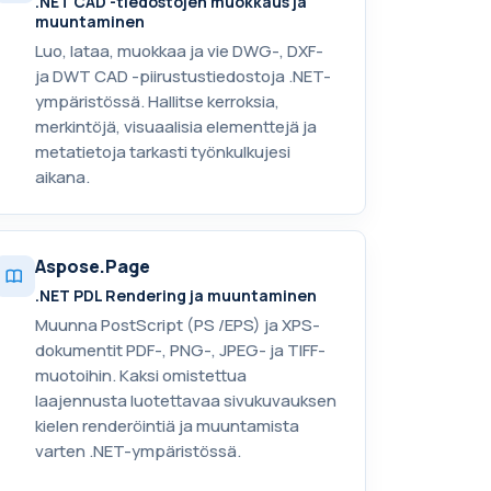
.NET CAD -tiedostojen muokkaus ja
muuntaminen
Luo, lataa, muokkaa ja vie DWG-, DXF-
ja DWT CAD -piirustustiedostoja .NET-
ympäristössä. Hallitse kerroksia,
merkintöjä, visuaalisia elementtejä ja
metatietoja tarkasti työnkulkujesi
aikana.
Aspose.Page
.NET PDL Rendering ja muuntaminen
Muunna PostScript (PS /EPS) ja XPS-
dokumentit PDF-, PNG-, JPEG- ja TIFF-
muotoihin. Kaksi omistettua
laajennusta luotettavaa sivukuvauksen
kielen renderöintiä ja muuntamista
varten .NET-ympäristössä.