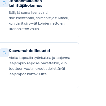
Johdonmukainen
kehittäjäkokemus
Säilytä sama lisensointi,
dokumentaatio, esimerkit ja tukimalli,
kun tiimit siirtyvät kohdennettujen
liitännäisten välillä.
Kasvumahdollisuudet
Aloita kapealla työnkululla ja laajenna
laajempiin Aspose‑paketteihin, kun
tuotteen vaatimukset edellyttävät
laajempaa kattavuutta.