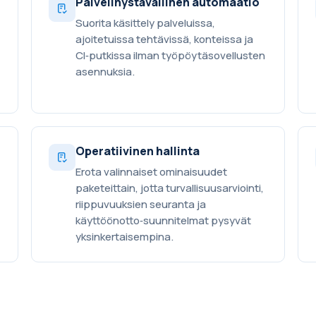
Palvelinystävällinen automaatio
Suorita käsittely palveluissa,
ajoitetuissa tehtävissä, konteissa ja
CI‑putkissa ilman työpöytäsovellusten
asennuksia.
Operatiivinen hallinta
Erota valinnaiset ominaisuudet
paketeittain, jotta turvallisuusarviointi,
riippuvuuksien seuranta ja
käyttöönotto‑suunnitelmat pysyvät
yksinkertaisempina.