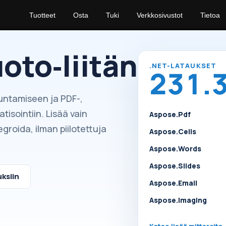
Tuotteet
Osta
Tuki
Verkkosivustot
Tietoa
to‑liitännäise
.NET-LATAUKSET
231.
untamiseen ja PDF-,
isointiin. Lisää vain
Aspose.Pdf
groida, ilman piilotettuja
Aspose.Cells
Aspose.Words
Aspose.Slides
ksiin
Aspose.Email
Aspose.Imaging
Katso lisää mittareita