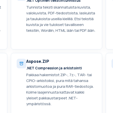
.NET Optinen tekstintunnistus
t
Tunnista teksti skannatuista kuvista,
valokuvista, PDF-tiedostoista, laskuista
ja taulukoista useilla kielillä. Etsi tekstiä
kuvista ja vie tulokset tavalliseen
e
tekstiin, Wordiin, HTML:ään tai PDF:ään.
Aspose.ZIP
.NET Compression ja arkistointi
Pakkaa hakemistot ZIP-, 7z-, TAR- tai
CPIO-arkistoiksi, pura mitä tahansa
arkistomuotoa ja pura RAR-tiedostoja.
Kolme laajennusta kattavat kaikki
yleiset pakkaustarpeet .NET-
ympäristössä.