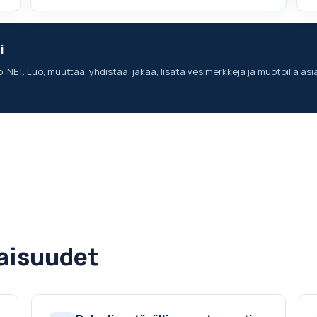
i
ET. Luo, muuttaa, yhdistää, jakaa, lisätä vesimerkkejä ja muotoilla asia
aisuudet