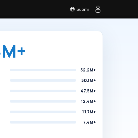
Suomi
t
3M+
52.2M+
50.1M+
47.5M+
12.4M+
11.7M+
7.4M+