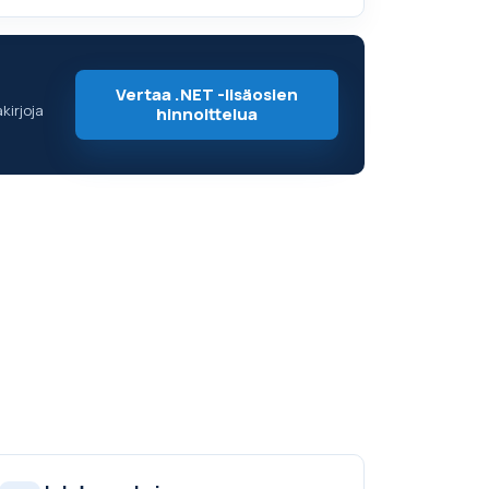
Vertaa .NET -lisäosien
kirjoja
hinnoittelua