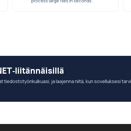
process large files in seconds.
ET‑liitännäisillä
t tiedostotyönkulkuasi, ja laajenna niitä, kun sovelluksesi tarv