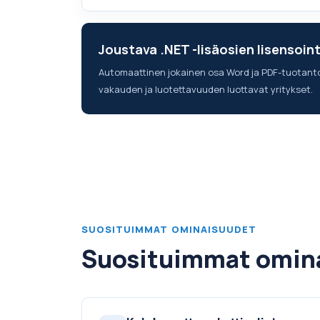
Joustava .NET -lisäosien lisensoint
Automaattinen jokainen osa Word ja PDF-tuotanto .N
vakauden ja luotettavuuden luottavat yritykset.
SUOSITUIMMAT OMINAISUUDET
Suosituimmat omin