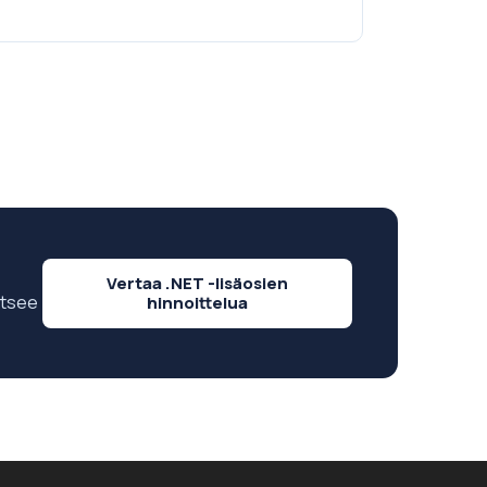
Vertaa .NET -lisäosien
itsee
hinnoittelua