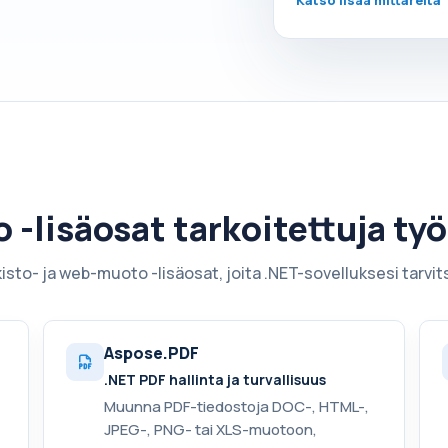
-lisäosat tarkoitettuja ty
arkisto- ja web-muoto -lisäosat, joita .NET-sovelluksesi tarvit
Aspose.PDF
.NET PDF hallinta ja turvallisuus
Muunna PDF-tiedostoja DOC-, HTML-,
JPEG-, PNG- tai XLS-muotoon,