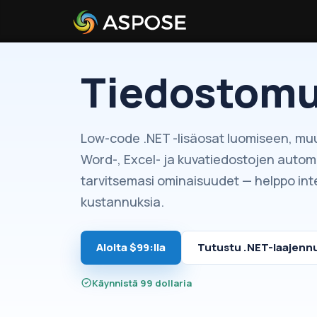
Tiedostomuo
Low-code .NET -lisäosat luomiseen, mu
Word-, Excel- ja kuvatiedostojen automat
tarvitsemasi ominaisuudet — helppo inte
kustannuksia.
Aloita $99:lla
Tutustu .NET-laajennu
Käynnistä 99 dollaria