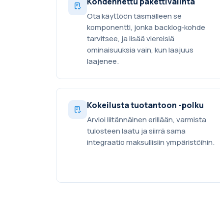
Kohdennettu pakettivalinta
Ota käyttöön täsmälleen se
komponentti, jonka backlog‑kohde
tarvitsee, ja lisää viereisiä
ominaisuuksia vain, kun laajuus
laajenee.
Kokeilusta tuotantoon -polku
Arvioi liitännäinen erillään, varmista
tulosteen laatu ja siirrä sama
integraatio maksullisiin ympäristöihin.