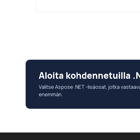
Aloita kohdennetuilla .N
Valitse Aspose .NET -lisäosat, jotka vastaava
enemmän.