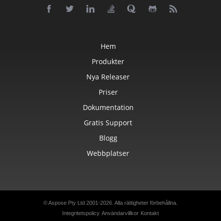
Hem
Produkter
Nya Releaser
Priser
Dokumentation
Gratis Support
Blogg
Webbplatser
© Aspose Pty Ltd 2001-2026.
Alla rättigheter förbehållna.
Integritetspolicy
Användarvillkor
Kontakt