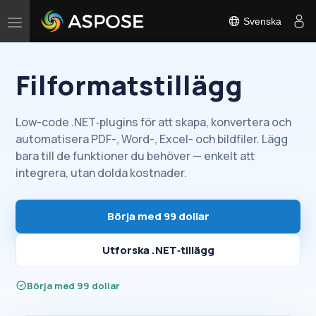
Svenska
Växla
navigation
Filformatstillägg
Low-code .NET‑plugins för att skapa, konvertera och
automatisera PDF-, Word-, Excel- och bildfiler. Lägg
bara till de funktioner du behöver — enkelt att
integrera, utan dolda kostnader.
Börja med 99 dollar
Utforska .NET‑tillägg
Börja med 99 dollar