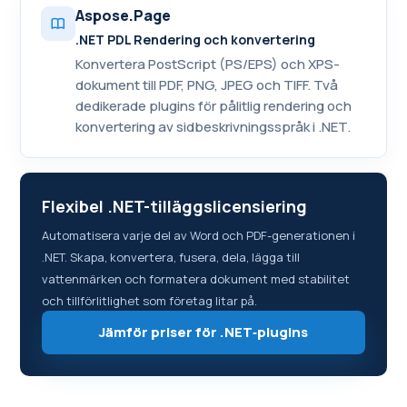
Aspose.Page
.NET PDL Rendering och konvertering
Konvertera PostScript (PS/EPS) och XPS-
dokument till PDF, PNG, JPEG och TIFF. Två
dedikerade plugins för pålitlig rendering och
konvertering av sidbeskrivningsspråk i .NET.
Flexibel .NET-tilläggslicensiering
Automatisera varje del av Word och PDF-generationen i
.NET. Skapa, konvertera, fusera, dela, lägga till
vattenmärken och formatera dokument med stabilitet
och tillförlitlighet som företag litar på.
Jämför priser för .NET‑plugins